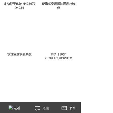
多功能干体炉 H4936和
便携式变压器油温表校验
D4934
仪
快速温度校验系统
野外干体炉
782PLTC,783PHTC
简易温度校验系统
快速干体炉 FC系列
电话
短信
邮件
<
1
2
3
>