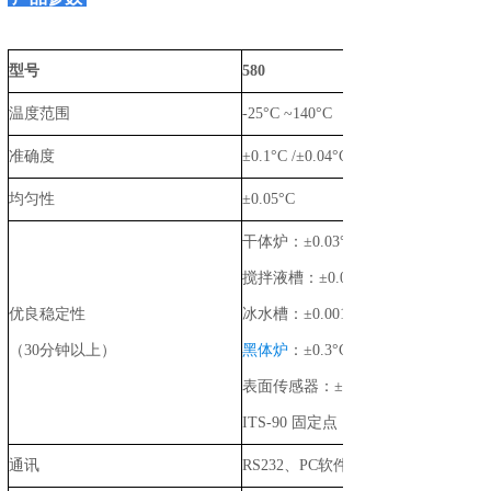
型号
580
温度范围
-25°C ~140°C
准确度
±0.1°C /±0.04°C
均匀性
±0.05°C
干体炉：
±0.03°C
搅拌液槽：
±0.025°C
优良稳定性
冰水槽：
±0.001°C
（
30
分钟以上）
黑体炉
：
±0.3°C
表面传感器：
±0.5°C
ITS-90
固定点：
通讯
RS232
、
PC
软件