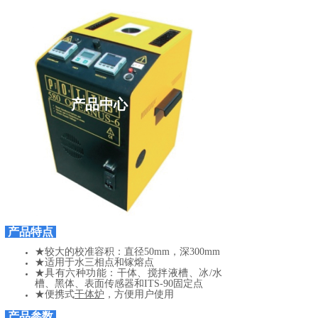
产品中心
产品特点
★较大的校准容积：直径50mm，深300mm
★适用于水三相点和镓熔点
★具有六种功能：干体、搅拌液槽、冰/水
槽、黑体、表面传感器和ITS-90固定点
★便携式
干体炉
，方便用户使用
产品参数