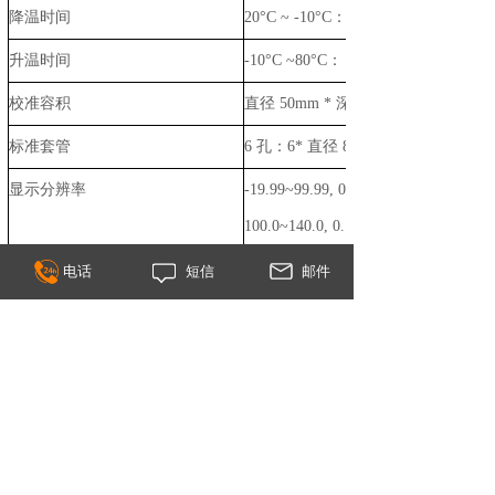
降温时间
20°C
~ -10
°C
：
90
升温时间
-10
°C ~8
0
°C
：
60
校准容积
直径
50mm *
深
标准套管
6
孔：
6*
直径
8.0mm
显示分辨率
-19.99
~
99.99, 0.01°C
100.0
~
140.0, 0.1°C
显示单位
°C , °F , K
电话
短信
邮件
电源
208-240V 950/60HZ
尺寸
高
430mm*
宽
310mm*
重量
17kg
ISOCAL-6
多功能校验炉常用可选配件实物