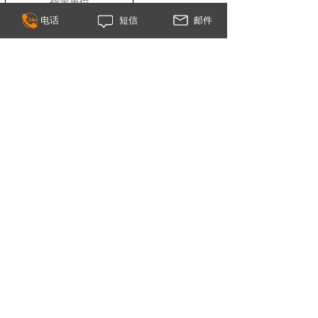
指示单位
电话
短信
邮件
外形尺寸
高
430mm*
电源
220V
重量
适用的固定点：
上一个：
电信号模块E
下一个：
高温短支传感器校验炉......
版权所有©：约克仪器
总机：010-51668884
服务热线：400-0822-248