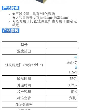
产品特点
★三段控温，具有*佳的温场
★大容量深井：直径45mm×深285mm
★既可用于比较法测量和也可用于固定点
标定
产品参数
型号
温度范围
30°C~550°C
干体炉
表面传感器校验仪：
优良稳定
性
(30
分钟以上
)
黑体炉
ITS-90
降温时间
550°C~30°C
升温时间
30
°C~
55
校准容积
直径
标准套管
六孔：
显示分辨率
0.1°C